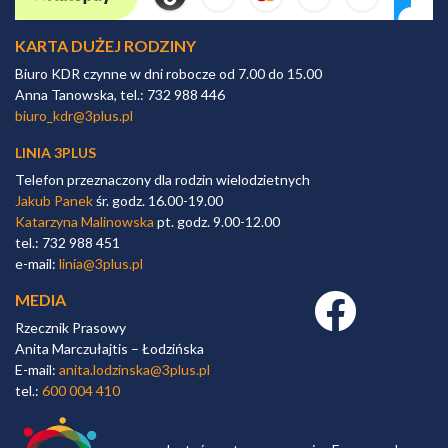
KARTA DUŻEJ RODZINY
Biuro KDR czynne w dni robocze od 7.00 do 15.00
Anna Tanowska, tel.: 732 988 446
biuro_kdr@3plus.pl
LINIA 3PLUS
Telefon przeznaczony dla rodzin wielodzietnych
Jakub Panek
śr. godz. 16.00-19.00
Katarzyna Malinowska
pt. godz. 9.00-12.00
tel.: 732 988 451
e-mail:
linia@3plus.pl
MEDIA
Facebook link
Rzecznik Prasowy
Anita Marczułajtis – Łodzińska
E-mail:
anita.lodzinska@3plus.pl
tel.:
600 004 410