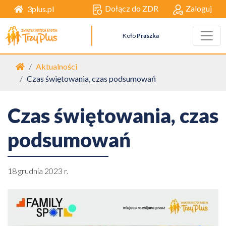
Dołącz do ZDR
Zaloguj
3plus.pl
Koło
Praszka
Strona główna
Aktualności
Czas świętowania, czas podsumowań
Czas świętowania, czas
podsumowań
18 grudnia 2023 r.