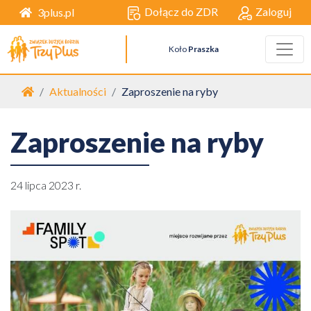
Dołącz do ZDR
Zaloguj
3plus.pl
Koło
Praszka
Strona główna
Aktualności
Zaproszenie na ryby
Zaproszenie na ryby
24 lipca 2023 r.