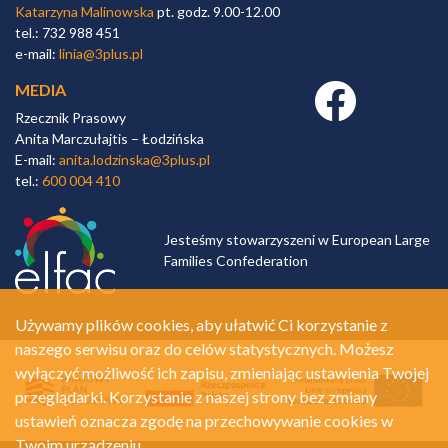
Katarzyna Malinowska
pt. godz. 9.00-12.00
tel.: 732 988 451
e-mail:
linia@3plus.pl
MEDIA
Facebook link
Rzecznik Prasowy
Anita Marczułajtis – Łodzińska
E-mail:
anita.lodzinska@3plus.pl
tel.:
600 004 410
Jesteśmy stowarzyszeni w European Large
Families Confederation
Używamy plików cookies, aby ułatwić Ci korzystanie z
naszego serwisu oraz do celów statystycznych. Możesz
wyłączyć możliwość ich zapisu, zmieniając ustawienia Twojej
przeglądarki. Korzystanie z naszej strony bez zmiany
ustawień oznacza zgodę na przechowywanie cookies w
Twoim urządzeniu.