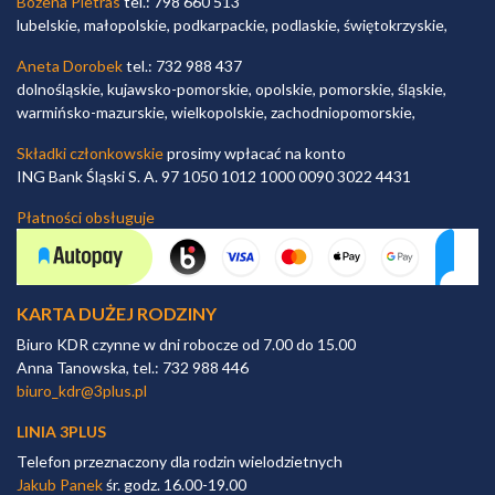
Bożena Pietras
tel.: 798 660 513
lubelskie, małopolskie, podkarpackie, podlaskie, świętokrzyskie,
Aneta Dorobek
tel.: 732 988 437
dolnośląskie, kujawsko-pomorskie, opolskie, pomorskie, śląskie,
warmińsko-mazurskie, wielkopolskie, zachodniopomorskie,
Składki członkowskie
prosimy wpłacać na konto
ING Bank Śląski S. A. 97 1050 1012 1000 0090 3022 4431
Płatności obsługuje
KARTA DUŻEJ RODZINY
Biuro KDR czynne w dni robocze od 7.00 do 15.00
Anna Tanowska, tel.: 732 988 446
biuro_kdr@3plus.pl
LINIA 3PLUS
Telefon przeznaczony dla rodzin wielodzietnych
Jakub Panek
śr. godz. 16.00-19.00