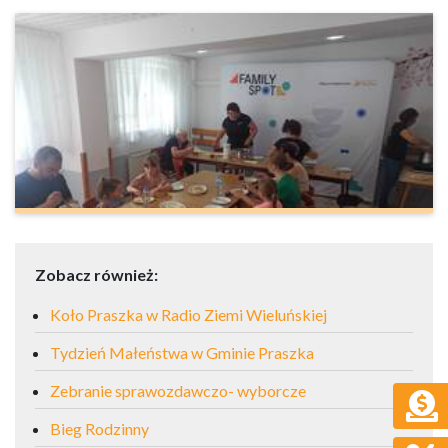
Zobacz również:
Koło Praszka w Radio Ziemi Wieluńskiej
Tydzień Małeństwa w Gminie Praszka
Zebranie sprawozdawczo- wyborcze
Bieg Rodzinny