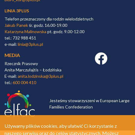
LINIA 3PLUS
Telefon przeznaczony dla rodzin wielodzietnych
Jakub Panek
śr. godz. 16.00-19.00
Katarzyna Malinowska
pt. godz. 9.00-12.00
tel.: 732 988 451
e-mail:
linia@3plus.pl
MEDIA
Facebook link
Rzecznik Prasowy
Anita Marczułajtis – Łodzińska
E-mail:
anita.lodzinska@3plus.pl
tel.:
600 004 410
Jesteśmy stowarzyszeni w European Large
Families Confederation
Używamy plików cookies, aby ułatwić Ci korzystanie z
naszego serwisu oraz do celów statystycznych. Możesz