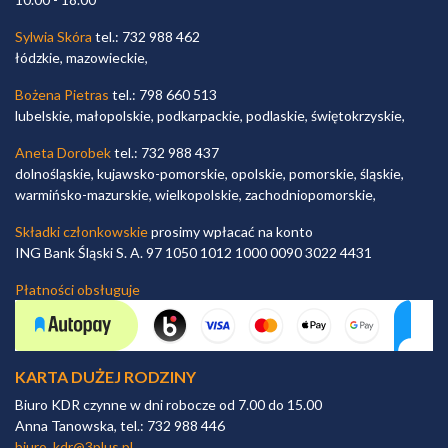
Sylwia Skóra
tel.: 732 988 462
łódzkie, mazowieckie,
Bożena Pietras
tel.: 798 660 513
lubelskie, małopolskie, podkarpackie, podlaskie, świętokrzyskie,
Aneta Dorobek
tel.: 732 988 437
dolnośląskie, kujawsko-pomorskie, opolskie, pomorskie, śląskie,
warmińsko-mazurskie, wielkopolskie, zachodniopomorskie,
Składki członkowskie
prosimy wpłacać na konto
ING Bank Śląski S. A. 97 1050 1012 1000 0090 3022 4431
Płatności obsługuje
KARTA DUŻEJ RODZINY
Biuro KDR czynne w dni robocze od 7.00 do 15.00
Anna Tanowska, tel.: 732 988 446
biuro_kdr@3plus.pl