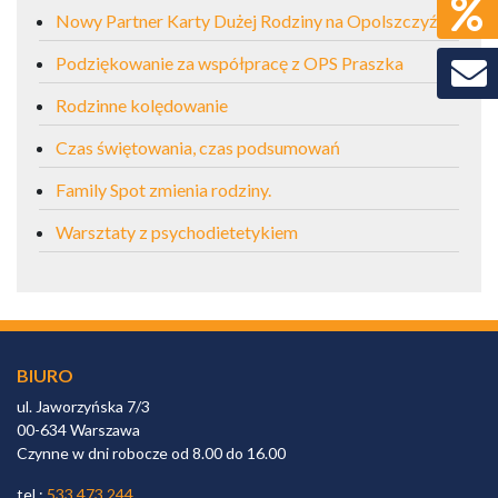
Nowy Partner Karty Dużej Rodziny na Opolszczyźnie
Podziękowanie za współpracę z OPS Praszka
Rodzinne kolędowanie
Czas świętowania, czas podsumowań
Family Spot zmienia rodziny.
Warsztaty z psychodietetykiem
BIURO
ul. Jaworzyńska 7/3
00-634 Warszawa
Czynne w dni robocze od 8.00 do 16.00
tel.:
533 473 244