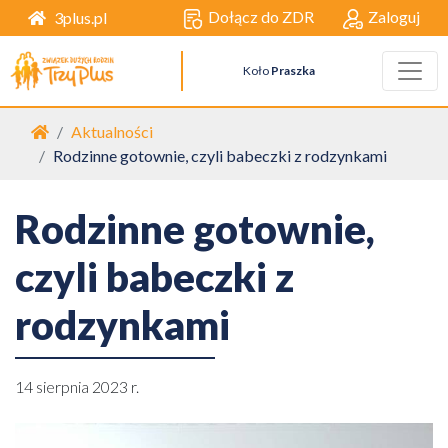
Dołącz do ZDR
Zaloguj
3plus.pl
Koło
Praszka
Strona główna
Aktualności
Rodzinne gotownie, czyli babeczki z rodzynkami
Rodzinne gotownie,
czyli babeczki z
rodzynkami
14 sierpnia 2023 r.